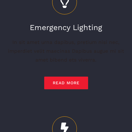
Emergency Lighting
In sit amet urna dapibus, pretium nisi nec,
imperdiet velit maecinas Dapibus augue mi sit
amet bibend ets viverra.
READ MORE