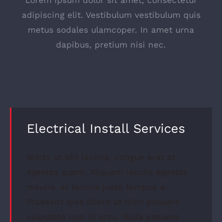
Lorem ipsum dolor sit amet, consectetur
adipiscing elit. Vestibulum vestibulum quis
metus sodales ulamcoper. In amet urna
dapibus, pretium nisi nec.
Electrical Install Services
Morbi ut elit lacinia, congue erat at,
egestas quam. Aliquam iaculis egestas
mauris, at lacinia justo tempus a.
Praesent quis libero at nibh posuere
vulputate non in arcu. Nulla posuere