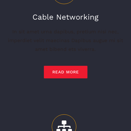
Cable Networking
In sit amet urna dapibus, pretium nisi nec,
imperdiet velit maecinas Dapibus augue mi sit
amet bibend ets viverra.
READ MORE