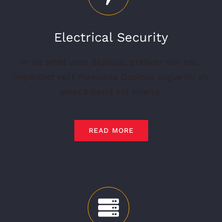
Electrical Security
In sit amet urna dapibus, pretium nisi nec,
imperdiet velit maecinas Dapibus augue mi sit
amet bibend ets viverra.
READ MORE