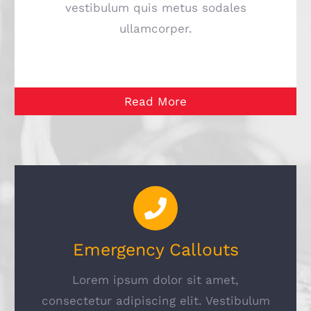
vestibulum quis metus sodales
ullamcorper.
Read More
Emergency Callouts
Lorem ipsum dolor sit amet,
consectetur adipiscing elit. Vestibulum