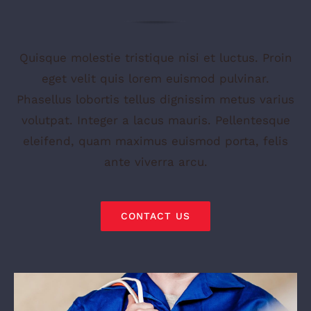
Quisque molestie tristique nisi et luctus. Proin
eget velit quis lorem euismod pulvinar.
Phasellus lobortis tellus dignissim metus varius
volutpat. Integer a lacus mauris. Pellentesque
eleifend, quam maximus euismod porta, felis
ante viverra arcu.
CONTACT US