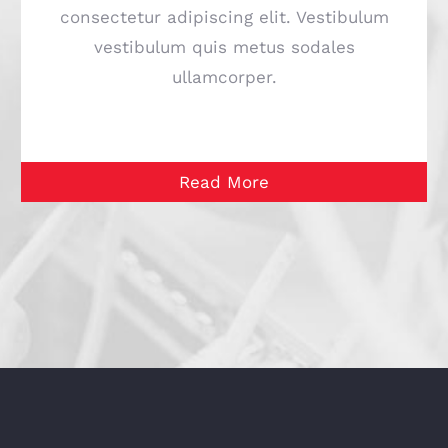
consectetur adipiscing elit. Vestibulum
vestibulum quis metus sodales
ullamcorper.
Read More