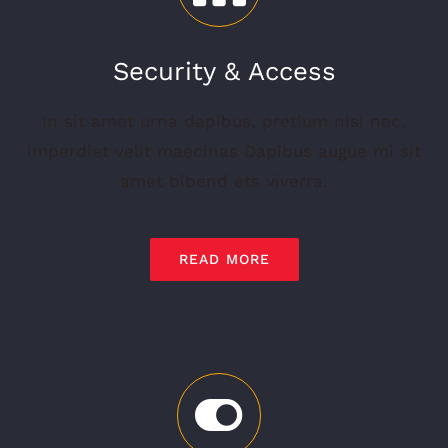
Security & Access
In sit amet urna dapibus, pretium nisi nec,
imperdiet velit maecinas Dapibus augue mi sit
amet bibend ets viverra.
READ MORE