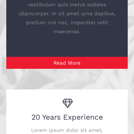
vestibulum quis metus sodales
ullamcorper. In sit amet urna dapibus,
pretium nisi nec, imperdiet velit
maecenas.
Read More
20 Years Experience
Lorem ipsum dolor sit amet,