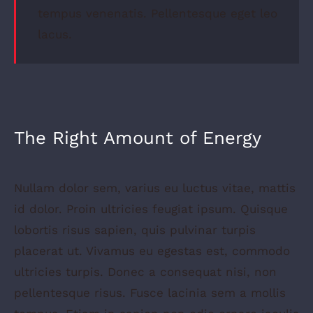
tempus venenatis. Pellentesque eget leo
lacus.
The Right Amount of Energy
Nullam dolor sem, varius eu luctus vitae, mattis
id dolor. Proin ultricies feugiat ipsum. Quisque
lobortis risus sapien, quis pulvinar turpis
placerat ut. Vivamus eu egestas est, commodo
ultricies turpis. Donec a consequat nisi, non
pellentesque risus. Fusce lacinia sem a mollis