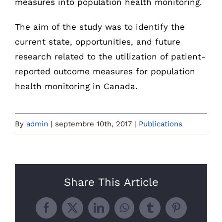
measures into population health monitoring.
The aim of the study was to identify the
current state, opportunities, and future
research related to the utilization of patient-
reported outcome measures for population
health monitoring in Canada.
By
admin
|
septembre 10th, 2017
|
Publications
Share This Article
Facebook
X
LinkedIn
WhatsApp
Tumblr
Pinterest